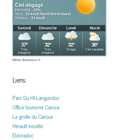
Météo Bédarieux
©
Liens:
Parc Du Ht-Languedoc
Office tourisme Caroux
La grolle du Caroux
Hérault insolite
Eldoradoc