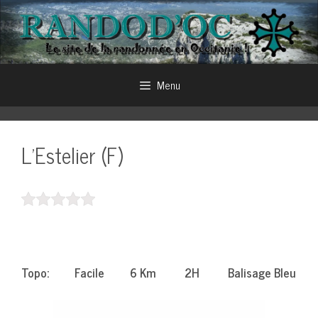
Aller
au
contenu
Menu
L’Estelier (F)
Topo: Facile 6 Km 2H Balisage Bleu