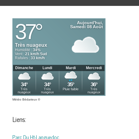
Météo Bédarieux
©
Liens:
Parc Du Ht-Languedoc