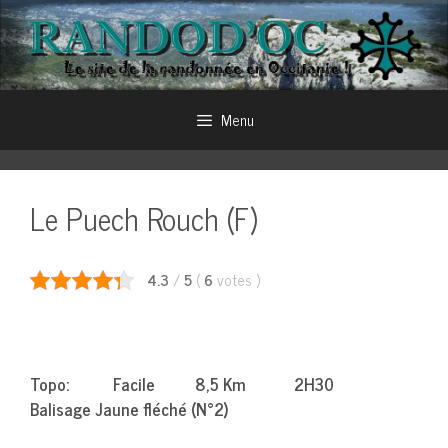
Aller
au
contenu
Menu
Le Puech Rouch (F)
4.3
/
5
(
6
votes
)
Topo: Facile 8,5 Km 2H30
Balisage Jaune fléché (N°2)