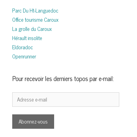
Parc Du Ht-Languedoc
Office tourisme Caroux
La grolle du Caroux
Hérault insolite
Eldoradoc
Openrunner
Pour recevoir les derniers topos par e-mail:
Adresse
e-
mail
Abonnez-vous