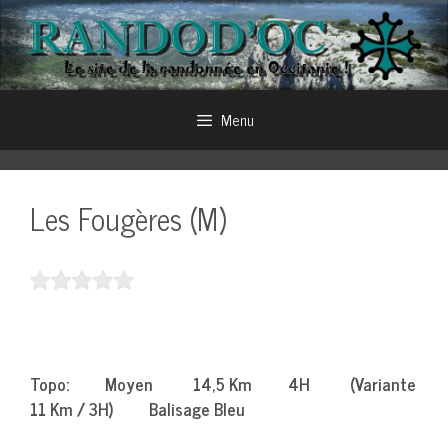
Aller
au
contenu
Menu
Les Fougères (M)
Topo: Moyen 14,5 Km 4H (Variante
11 Km / 3H) Balisage Bleu