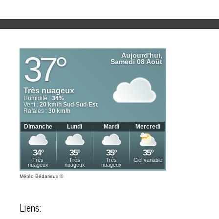
Météo Bédarieux
©
Liens: