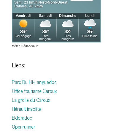
Météo Bédarieux
©
Liens:
Parc Du Ht-Languedoc
Office tourisme Caroux
La grolle du Caroux
Hérault insolite
Eldoradoc
Openrunner