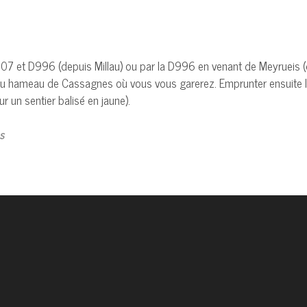
 D907 et D996 (depuis Millau) ou par la D996 en venant de Meyrueis 
au hameau de Cassagnes où vous vous garerez. Emprunter ensuite la 
r un sentier balisé en jaune).
s