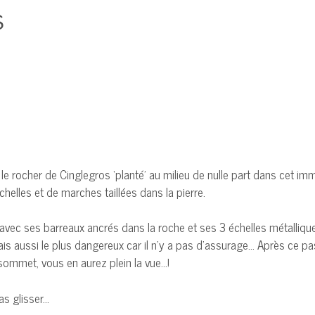
s
le rocher de Cinglegros ‘planté’ au milieu de nulle part dans cet 
helles et de marches taillées dans la pierre.
 avec ses barreaux ancrés dans la roche et ses 3 échelles métalliqu
mais aussi le plus dangereux car il n’y a pas d’assurage… Après ce 
 sommet, vous en aurez plein la vue…!
as glisser…