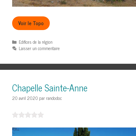
Voir le Topo
Catégories
Edifices de la région
Laisser un commentaire
Chapelle Sainte-Anne
20 avril 2020
par
randodoc