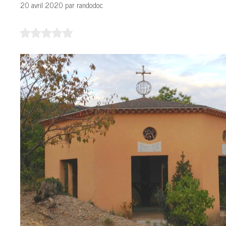
20 avril 2020
par
randodoc