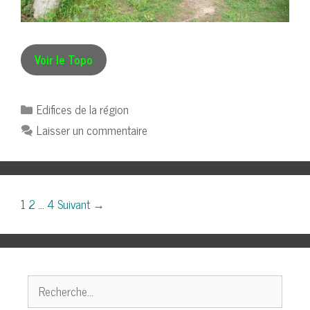
Voir le Topo
Catégories
Edifices de la région
Laisser un commentaire
Navigation
1
2
…
4
Suivant →
des
articles
Rechercher :