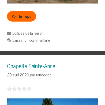
Voir le Topo
Catégories
Edifices de la région
Laisser un commentaire
Chapelle Sainte-Anne
20 avril 2020
par
randodoc