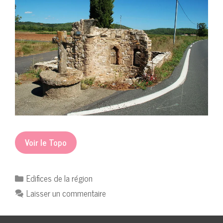
Voir le Topo
Catégories
Edifices de la région
Laisser un commentaire