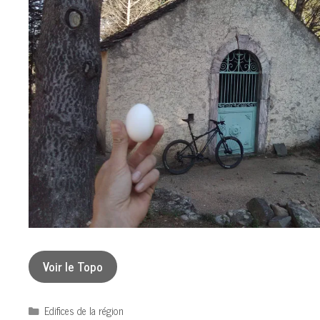
Voir le Topo
Catégories
Edifices de la région