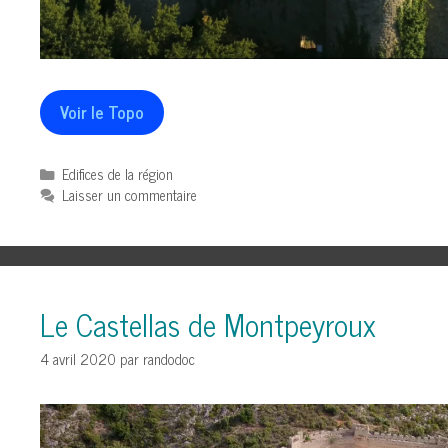
Voir le Topo
Catégories
Edifices de la région
Laisser un commentaire
Le Castellas de Montpeyroux
4 avril 2020
par
randodoc