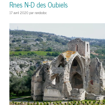
Rnes N-D des Oubiels
17 avril 2020
par
randodoc